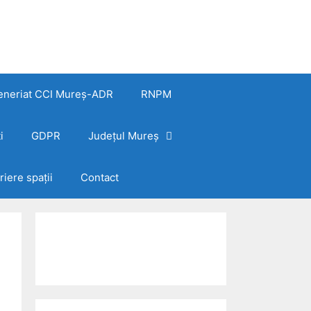
eneriat CCI Mureș-ADR
RNPM
i
GDPR
Județul Mureș
riere spații
Contact