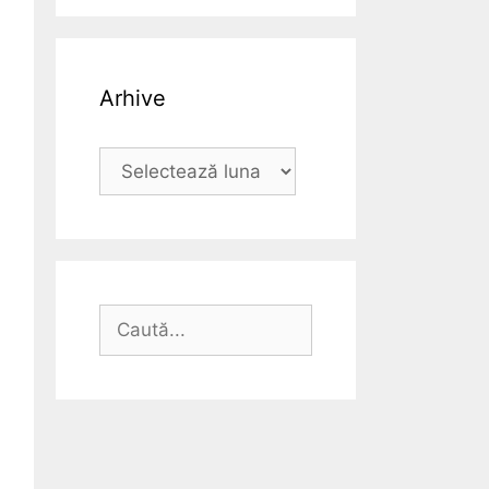
Arhive
Arhive
Caută
după: