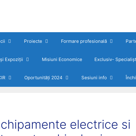
cii
Proiecte
Formare profesională
Part
i Expoziții
Misiuni Economice
Exclusiv- Specialișt
CIR
Oportunități 2024
Sesiuni info
Închi
chipamente electrice si