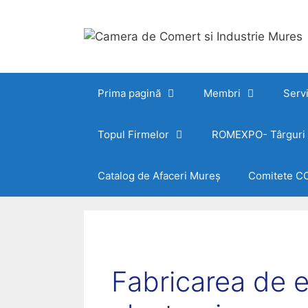
Sari
la
conținut
Prima pagină
Membri
Servi
Topul Firmelor
ROMEXPO- Târguri ș
Catalog de Afaceri Mureș
Comitete C
Fabricarea de e