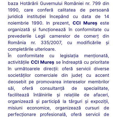
baza Hotărârii Guvernului României nr. 799 din
1990, care conferă calitatea de persoană
juridică instituţiei începând cu data de 14
noiembrie 1990. In prezent,
CCI Mureş
este
organizată și funcţionează în conformitate cu
prevederile Legii camerelor de comerţ din
România nr. 335/2007, cu modificările şi
completările ulterioare.
În conformitate cu legislaţia menţionată,
activităţile
CCI Mureş
se îndreaptă cu prioritate
în următoarele direcţii: oferă servicii diverse
societăţilor comerciale din judeţ cu accent
deosebit pe promovarea intereselor membrilor
săi, oferă consultanţă de specialitate,
facilitează întâlnirile şi relaţiile de afaceri,
organizează şi participă la târguri şi expoziţii,
misiuni economice, organizează cursuri de
perfecţionare profesională, oferă servicii de