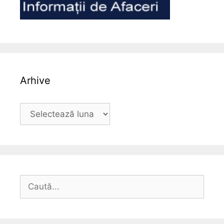
Arhive
Arhive
Caută
după: