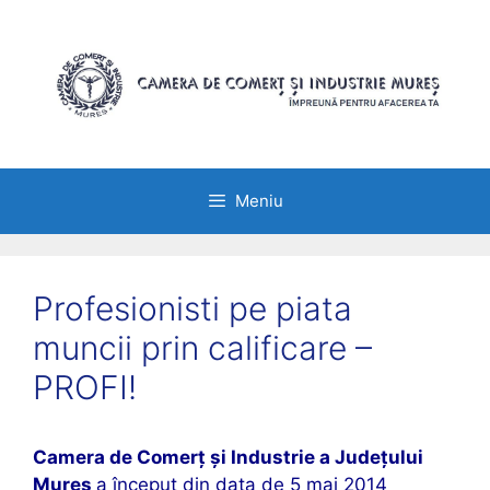
Sari
la
conținut
Meniu
Profesionisti pe piata
muncii prin calificare –
PROFI!
Camera de Comerț și Industrie a Județului
Mureș
a început din data de 5 mai 2014