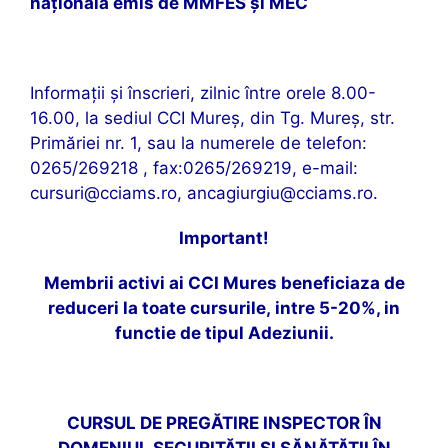
naţională emis de MMFES și MEC
Informaţii şi înscrieri, zilnic între orele 8.00-
16.00, la sediul CCI Mureş, din Tg. Mureş, str.
Primăriei nr. 1, sau la numerele de telefon:
0265/269218 , fax:0265/269219, e-mail:
cursuri@cciams.ro
,
ancagiurgiu@cciams.ro
.
Important!
Membrii activi ai CCI Mures beneficiaza de
reduceri la toate cursurile,
intre 5-20%, in
functie de tipul Adeziunii.
CURSUL DE PREGĂTIRE
INSPECTOR ÎN
DOMENIUL SECURITĂȚII ȘI SĂNĂTĂȚII ÎN