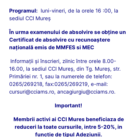
Programul:
luni-vineri, de la orele 16 :00, la
sediul CCI Mureş
În urma examenului de absolvire se obţine un
Certificat de absolvire cu recunoaştere
naţională emis de MMFES si MEC
Informaţii şi înscrieri, zilnic între orele 8.00-
16.00, la sediul CCI Mureş, din Tg. Mureş, str.
Primăriei nr. 1, sau la numerele de telefon:
0265/269218, fax:0265/269219, e-mail:
cursuri@cciams.ro
,
ancagiurgiu@cciams.ro
.
Important!
Membrii activi ai CCI Mures beneficiaza de
reduceri la toate cursurile,
intre 5-20%, in
functie de tipul Adeziunii.