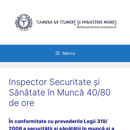
Sari
la
conținut
Meniu
Inspector Securitate și
Sănătate în Muncă 40/80
de ore
În conformitate cu prevederile Legii 319/
2006 a securității și sănătății în muncă și a